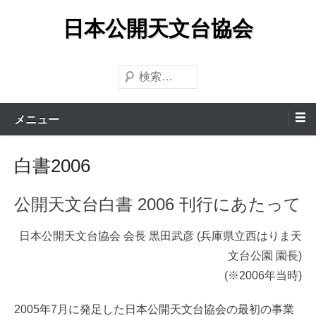
コ
日本公開天文台協会
ン
テ
ン
検
ツ
索
へ
メニュー
ス
キ
白書2006
ッ
プ
公開天文台白書 2006 刊行にあたって
日本公開天文台協会 会長 黒田武彦 (兵庫県立西はりま天
文台公園 園長)
(※2006年当時)
2005年7月に発足した日本公開天文台協会の最初の事業