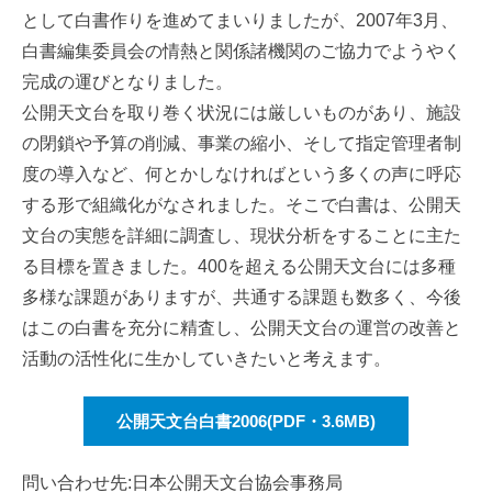
として白書作りを進めてまいりましたが、2007年3月、
白書編集委員会の情熱と関係諸機関のご協力でようやく
完成の運びとなりました。
公開天文台を取り巻く状況には厳しいものがあり、施設
の閉鎖や予算の削減、事業の縮小、そして指定管理者制
度の導入など、何とかしなければという多くの声に呼応
する形で組織化がなされました。そこで白書は、公開天
文台の実態を詳細に調査し、現状分析をすることに主た
る目標を置きました。400を超える公開天文台には多種
多様な課題がありますが、共通する課題も数多く、今後
はこの白書を充分に精査し、公開天文台の運営の改善と
活動の活性化に生かしていきたいと考えます。
公開天文台白書2006(PDF・3.6MB)
問い合わせ先:日本公開天文台協会事務局