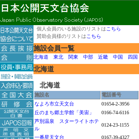
個人会員のいる施設のリストは
こちら
賛助会員様のリストは
こちら
施設会員一覧
北海道
東北
関東
中部
近畿
中国
四国
北海道
北海道
施設名
電話番号
なよろ市立天文台
01654-2-3956
丘のまち郷土学館「美宙」
0166-74-6116
芦別温泉 スターライトホテ
0124-23-1155
ル
一番星天文台
0167-39-4327