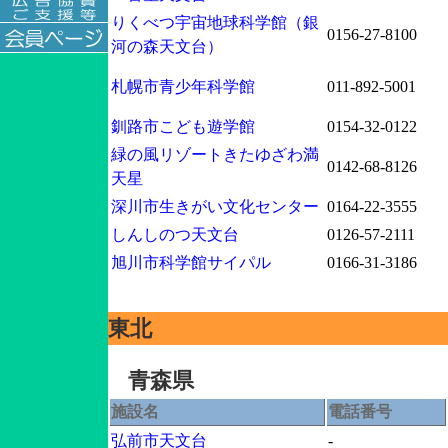
りくべつ宇宙地球科学館（銀
0156-27-8100
河の森天文台）
札幌市青少年科学館
011-892-5001
釧路市こども遊学館
0154-32-0122
緑の風リゾートきたゆざわ満
0142-68-8126
天星
深川市生きがい文化センター
0164-22-3555
しんしのつ天文台
0126-57-2111
旭川市科学館サイパル
0166-31-3186
東北
青森県
施設名
電話番号
弘前市天文台
-