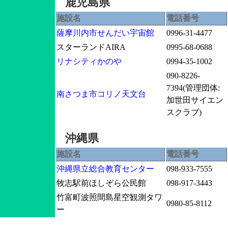
鹿児島県
施設名
電話番号
薩摩川内市せんだい宇宙館
0996-31-4477
スターランドAIRA
0995-68-0688
リナシティかのや
0994-35-1002
090-8226-
7394(管理団体:
南さつま市コリノ天文台
加世田サイエン
スクラブ)
沖縄県
施設名
電話番号
沖縄県立総合教育センター
098-933-7555
牧志駅前ほしぞら公民館
098-917-3443
竹富町波照間島星空観測タワ
0980-85-8112
ー