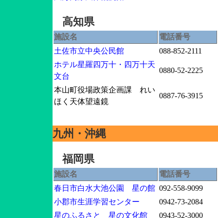
高知県
施設名
電話番号
土佐市立中央公民館
088-852-2111
ホテル星羅四万十・四万十天
0880-52-2225
文台
本山町役場政策企画課 れい
0887-76-3915
ほく天体望遠鏡
九州・沖縄
福岡県
施設名
電話番号
春日市白水大池公園 星の館
092-558-9099
小郡市生涯学習センター
0942-73-2084
星のふるさと 星の文化館
0943-52-3000