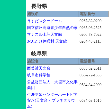
長野県
施設名
電話番号
うすだスタードーム
0267-82-0200
国立信州高遠青少年自然の家
0265-96-2525
マナスル山荘天文館
0266-78-7022
おんたけ休暇村 天文館
0264-48-2111
岐阜県
施設名
電話番号
西美濃天文台
0585-52-2611
岐阜市科学館
058-272-1333
公益財団法人 大垣市文化事
0584-84-2000
業団
生涯学習センターハートピア
安八(天文台・プラネタリウ
0584-63-1515
ム)