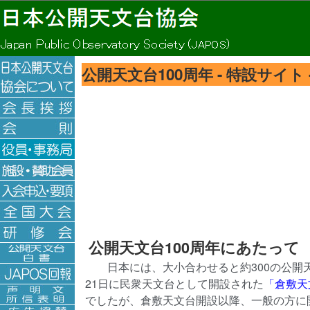
公開天文台100周年 - 特設サイト 
公開天文台100周年にあたって
日本には、大小合わせると約300の公開天
21日に民衆天文台として開設された
「倉敷天
でしたが、倉敷天文台開設以降、一般の方に