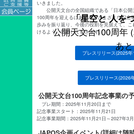
いきました。
公開天文台の全国組織である「日本公開天文
「星空と 人を
100周年を迎えるにあたり、さまざまな記
歩みを振り返り、今後の役割を見据えて、こ
公開天文台100周年
(
けるよう、活動していきます。
あと
プレスリリース(2025年
プレスリリース(2026
公開天文台100周年記念事業の
プレ期間：2025年11月20日まで
記念事業スタート：2025年11月21日
記念事業期間：2025年11月21日～2027年3月
JAPOS企画イベント(詳細は随